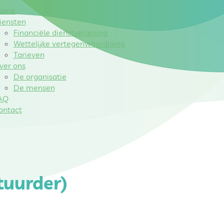
ome
iensten
Financiële dienstverlening
Wettelijke vertegenwoordiging
Tarieven
ver ons
De organisatie
De mensen
AQ
ontact
tuurder)